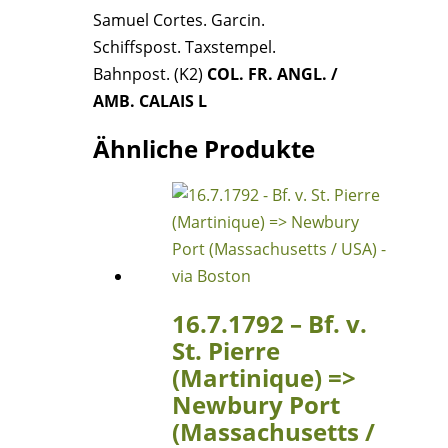
Martinique
Samuel Cortes. Garcin.
=>
Schiffspost. Taxstempel.
Paris
Bahnpost. (K2)
COL. FR. ANGL. /
=>
AMB. CALAIS L
Bordeaux
(Frankreich)
Ähnliche Produkte
Menge
16.7.1792 – Bf. v.
St. Pierre
(Martinique) =>
Newbury Port
(Massachusetts /