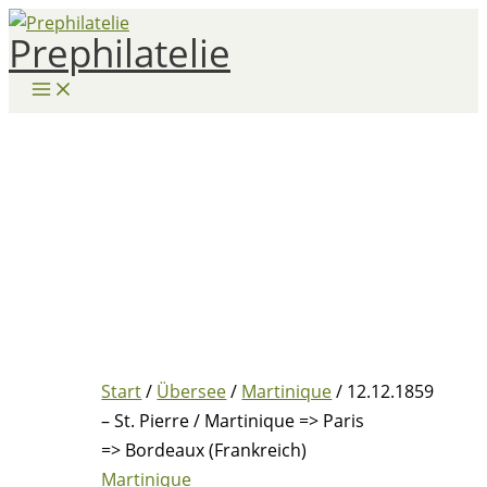
Zum
Prephilatelie
Inhalt
springen
Start
/
Übersee
/
Martinique
/ 12.12.1859
– St. Pierre / Martinique => Paris
=> Bordeaux (Frankreich)
Martinique