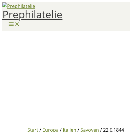
Zum
Prephilatelie
Inhalt
springen
Start
/
Europa
/
Italien
/
Savoyen
/ 22.6.1844