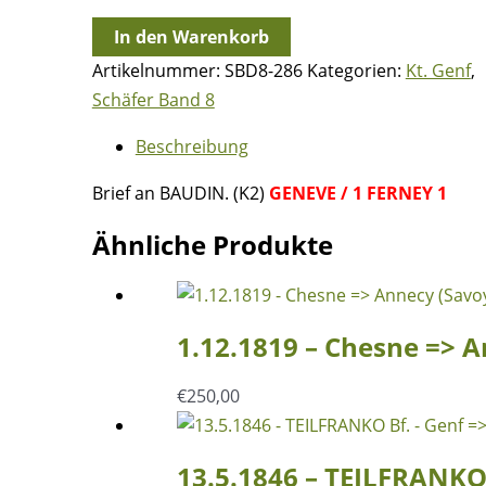
7.7.1846
In den Warenkorb
-
Artikelnummer:
SBD8-286
Kategorien:
Kt. Genf
,
FRANKO
Schäfer Band 8
Bf.
Beschreibung
Genf
=>
Brief an BAUDIN. (K2)
GENEVE / 1 FERNEY 1
Nantua
(Frankreich)
Ähnliche Produkte
Menge
1.12.1819 – Chesne => 
€
250,00
13.5.1846 – TEILFRANKO