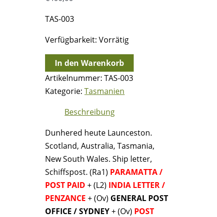
TAS-003
Verfügbarkeit:
Vorrätig
25.1.1840
In den Warenkorb
-
Artikelnummer:
TAS-003
Dunhered
Kategorie:
Tasmanien
(Tasmanien)
Beschreibung
=>
Paramatta
Dunhered heute Launceston.
(Australien)
Scotland, Australia, Tasmania,
=>
New South Wales. Ship letter,
Aberdeenshire
Schiffspost. (Ra1)
PARAMATTA /
(Schottland)
POST PAID
+ (L2)
INDIA LETTER /
Menge
PENZANCE
+ (Ov)
GENERAL POST
OFFICE / SYDNEY
+ (Ov)
POST