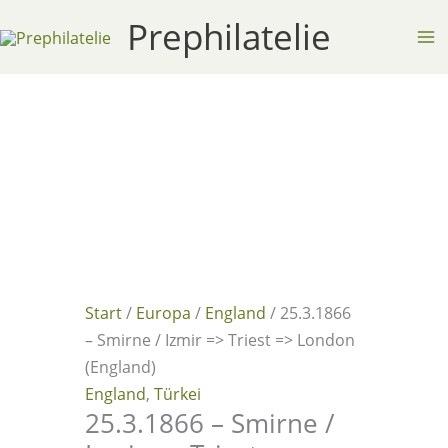
Zum
Prephilatelie
Inhalt
springen
Start
/
Europa
/
England
/ 25.3.1866
– Smirne / Izmir => Triest => London
(England)
England
,
Türkei
25.3.1866 – Smirne /