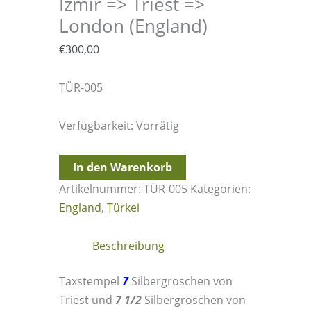
Izmir => Triest =>
London (England)
€
300,00
TÜR-005
Verfügbarkeit:
Vorrätig
25.3.1866
In den Warenkorb
-
Artikelnummer:
TÜR-005
Kategorien:
Smirne
England
,
Türkei
/
Izmir
Beschreibung
=>
Triest
Taxstempel
7
Silbergroschen von
=>
Triest und
7 1/2
Silbergroschen von