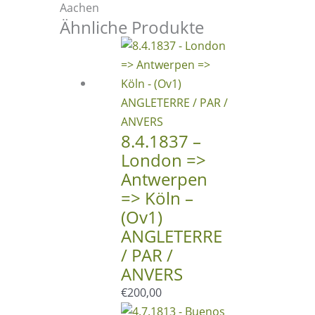
London
Aachen
(England)
Ähnliche Produkte
Menge
8.4.1837 –
London =>
Antwerpen
=> Köln –
(Ov1)
ANGLETERRE
/ PAR /
ANVERS
€
200,00