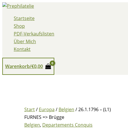
Zum
Inhalt
Startseite
springen
Shop
PDF-Verkaufslisten
Über Mich
Kontakt
Warenkorb/
€
0,00
Start
/
Europa
/
Belgien
/ 26.1.1796 – (L1)
FURNES => Brügge
Belgien
,
Departements Conquis