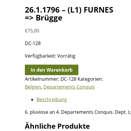
26.1.1796 – (L1) FURNES
=> Brügge
€
75,00
DC-128
Verfügbarkeit:
Vorrätig
26.1.1796
In den Warenkorb
-
Artikelnummer:
DC-128
Kategorien:
(L1)
Belgien
,
Departements Conquis
FURNES
Beschreibung
=>
Brügge
6. pluviose an 4. Departements Conquis. Dept. L
Menge
Ähnliche Produkte