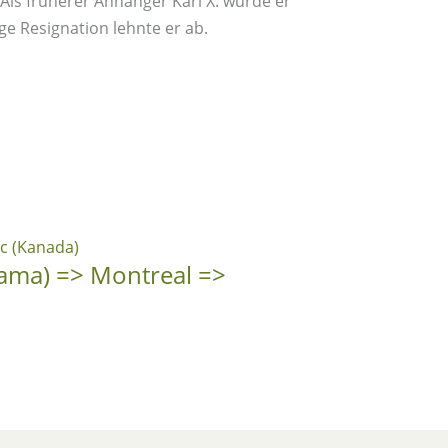
ls früherer Anhänger Karl X. wurde er
ge Resignation lehnte er ab.
abama) => Montreal =>