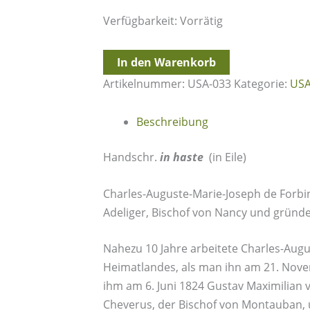
Verfügbarkeit:
Vorrätig
27.5.1841
In den Warenkorb
-
Artikelnummer:
USA-033
Kategorie:
US
Plattsburgh
=>
Beschreibung
New
York
Handschr.
in haste
(in Eile)
Menge
Charles-Auguste-Marie-Joseph de Forbin-J
Adeliger, Bischof von Nancy und gründe
Nahezu 10 Jahre arbeitete Charles-Augu
Heimatlandes, als man ihn am 21. Nove
ihm am 6. Juni 1824 Gustav Maximilian 
Cheverus, der Bischof von Montauban, u