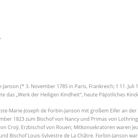
A
anson (* 3. November 1785 in Paris, Frankreich; † 11. Juli 1
te das „Werk der Heiligen Kindheit“, heute Päpstliches Kin
ste-Marie-Joseph de Forbin-Janson mit großem Eifer an der
mber 1823 zum Bischof von Nancy und Primas von Lothringe
von Croÿ, Erzbischof von Rouen; Mitkonsekratoren waren Je
nd Bischof Louis-Sylvestre de La Châtre. Forbin-Janson war