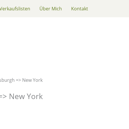
Verkaufslisten
Über Mich
Kontakt
ttsburgh => New York
 => New York