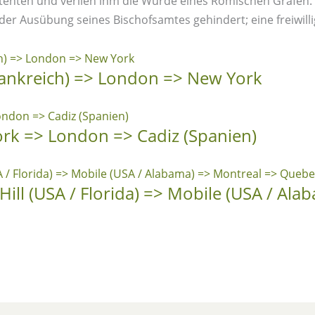
enten und verlieh ihm die Würde eines Römischen Grafen. A
er Ausübung seines Bischofsamtes gehindert; eine freiwilli
Frankreich) => London => New York
rk => London => Cadiz (Spanien)
Hill (USA / Florida) => Mobile (USA / Al