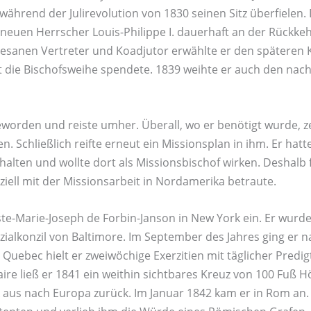
während der Julirevolution von 1830 seinen Sitz überfielen.
 neuen Herrscher Louis-Philippe I. dauerhaft an der Rückk
zesanen Vertreter und Koadjutor erwählte er den späteren 
 die Bischofsweihe spendete. 1839 weihte er auch den nach
worden und reiste umher. Überall, wo er benötigt wurde, ze
n. Schließlich reifte erneut ein Missionsplan in ihm. Er ha
halten und wollte dort als Missionsbischof wirken. Deshalb
ziell mit der Missionsarbeit in Nordamerika betraute.
te-Marie-Joseph de Forbin-Janson in New York ein. Er wurde
ialkonzil von Baltimore. Im September des Jahres ging er n
 Quebec hielt er zweiwöchige Exerzitien mit täglicher Predig
ire ließ er 1841 ein weithin sichtbares Kreuz von 100 Fuß 
 aus nach Europa zurück. Im Januar 1842 kam er in Rom an.