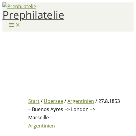
Zum
Prephilatelie
Inhalt
springen
Start
/
Übersee
/
Argentinien
/ 27.8.1853
– Buenos Ayres => London =>
Marseille
Argentinien