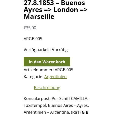
27.8.1853 – Buenos
Ayres => London =>
Marseille
€
35,00
ARGE-005
Verfügbarkeit:
Vorrätig
27.8.1853
In den Warenkorb
-
Artikelnummer:
ARGE-005
Buenos
Kategorie:
Argentinien
Ayres
Beschreibung
=>
London
Konsularpost. Per Schiff CAMILLA.
=>
Taxstempel. Buenos Aires – Ayres.
Marseille
Argentinien – Argentina. (Ra1)
G B