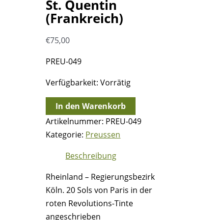
St. Quentin
(Frankreich)
€
75,00
PREU-049
Verfügbarkeit:
Vorrätig
28.5.1792
In den Warenkorb
-
Artikelnummer:
PREU-049
Bonn
Kategorie:
Preussen
=>
Beschreibung
St.
Quentin
Rheinland – Regierungsbezirk
(Frankreich)
Köln. 20 Sols von Paris in der
Menge
roten Revolutions-Tinte
angeschrieben