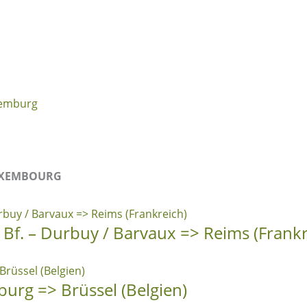
emburg
XEMBOURG
 Bf. – Durbuy / Barvaux => Reims (Frankr
urg => Brüssel (Belgien)