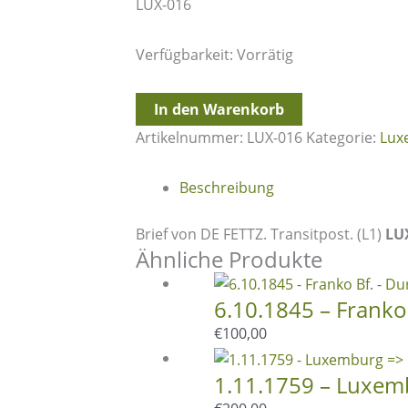
LUX-016
Verfügbarkeit:
Vorrätig
28.6.1788
In den Warenkorb
-
Artikelnummer:
LUX-016
Kategorie:
Lux
Luxemburg
=>
Beschreibung
Paris
(Frankreich)
Brief von DE FETTZ. Transitpost. (L1)
LU
Menge
Ähnliche Produkte
6.10.1845 – Franko
€
100,00
1.11.1759 – Luxemb