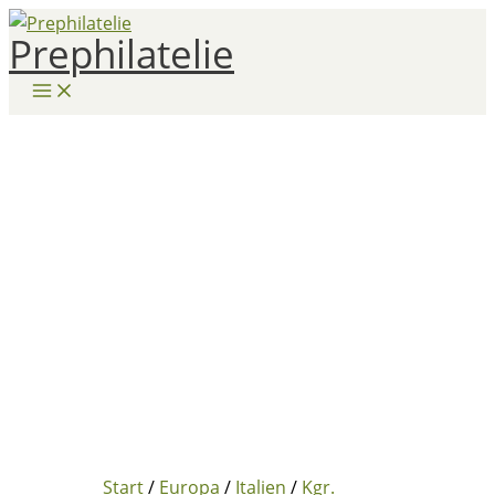
Zum
Prephilatelie
Inhalt
springen
Start
/
Europa
/
Italien
/
Kgr.