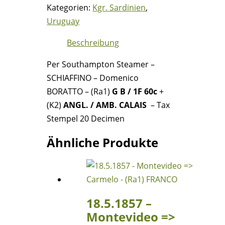
Montevideo
Kategorien:
Kgr. Sardinien
,
=>
Uruguay
London
Beschreibung
=>
Paris
Per Southampton Steamer –
=>
SCHIAFFINO – Domenico
Alessandria
BORATTO – (Ra1)
G B / 1F 60c
+
(Italien)
(K2)
ANGL. / AMB. CALAIS
– Tax
Menge
Stempel 20 Decimen
Ähnliche Produkte
18.5.1857 –
Montevideo =>