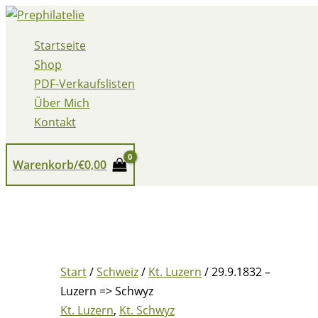
Zum
Inhalt
Startseite
springen
Shop
PDF-Verkaufslisten
Über Mich
Kontakt
Warenkorb/
€
0,00
Start
/
Schweiz
/
Kt. Luzern
/ 29.9.1832 –
Luzern => Schwyz
Kt. Luzern
,
Kt. Schwyz