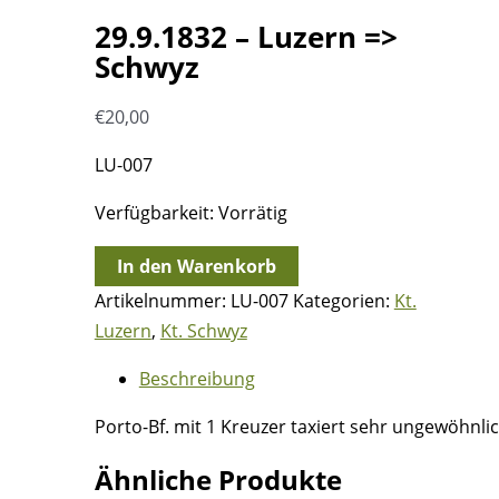
29.9.1832 – Luzern =>
Schwyz
€
20,00
LU-007
Verfügbarkeit:
Vorrätig
29.9.1832
In den Warenkorb
-
Artikelnummer:
LU-007
Kategorien:
Kt.
Luzern
Luzern
,
Kt. Schwyz
=>
Beschreibung
Schwyz
Menge
Porto-Bf. mit 1 Kreuzer taxiert sehr ungewöhnlic
Ähnliche Produkte