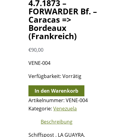
4.7.1873 –
FORWARDER Bf. –
Caracas =>
Bordeaux
(Frankreich)
€
90,00
VENE-004
Verfügbarkeit:
Vorrätig
4.7.1873
In den Warenkorb
-
Artikelnummer:
VENE-004
FORWARDER
Kategorie:
Venezuela
Bf.
Beschreibung
-
Caracas
Schiffspost . LA GUAYRA.