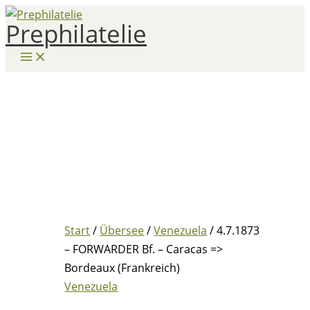
Zum
Prephilatelie
Inhalt
springen
Start
/
Übersee
/
Venezuela
/ 4.7.1873
– FORWARDER Bf. – Caracas =>
Bordeaux (Frankreich)
Venezuela