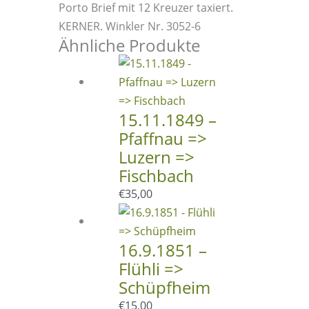
Bern)
Porto Brief mit 12 Kreuzer taxiert.
Menge
KERNER. Winkler Nr. 3052-6
Ähnliche Produkte
15.11.1849 –
Pfaffnau =>
Luzern =>
Fischbach
€
35,00
16.9.1851 –
Flühli =>
Schüpfheim
€
15,00