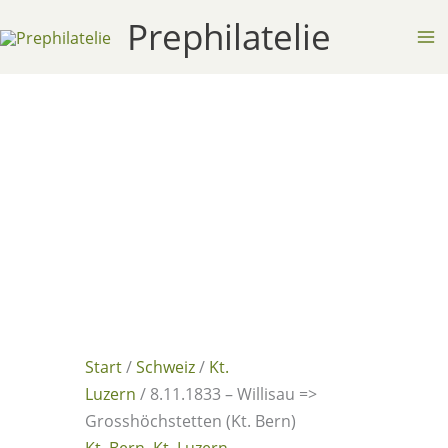
Zum
Prephilatelie
Inhalt
springen
Start
/
Schweiz
/
Kt.
Luzern
/ 8.11.1833 – Willisau =>
Grosshöchstetten (Kt. Bern)