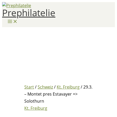
Zum
Prephilatelie
Inhalt
springen
Start
/
Schweiz
/
Kt. Freiburg
/ 29.3.
– Montet pres Estavayer =>
Solothurn
Kt. Freiburg