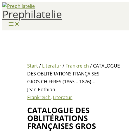
Zum
Prephilatelie
Inhalt
springen
Start
/
Literatur
/
Frankreich
/ CATALOGUE
DES OBLITÉRATIONS FRANÇAISES
GROS CHIFFRES (1863 – 1876) –
Jean Pothion
Frankreich
,
Literatur
CATALOGUE DES
OBLITÉRATIONS
FRANÇAISES GROS