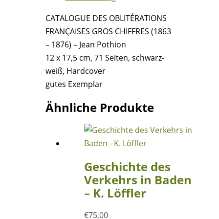
(1863
CATALOGUE DES OBLITÉRATIONS
–
FRANÇAISES GROS CHIFFRES (1863
1876)
– 1876) – Jean Pothion
-
12 x 17,5 cm, 71 Seiten, schwarz-
Jean
weiß, Hardcover
Pothion
gutes Exemplar
Menge
Ähnliche Produkte
Geschichte des
Verkehrs in Baden
– K. Löffler
€
75,00