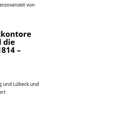
anzosenzeit von
tkontore
 die
1814 –
g und Lübeck und
ert