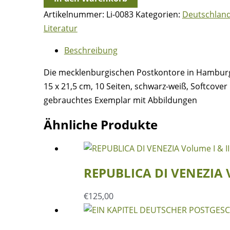
Postkontore
Artikelnummer:
Li-0083
Kategorien:
Deutschlan
in
Literatur
Hamburg
und
Beschreibung
Lübeck
Die mecklenburgischen Postkontore in Hamburg 
und
15 x 21,5 cm, 10 Seiten, schwarz-weiß, Softcover
die
gebrauchtes Exemplar mit Abbildungen
Franzosenzeit
von
Ähnliche Produkte
1806
bis
1814
REPUBLICA DI VENEZIA Vo
-
Georg
€
125,00
Albert
Menge