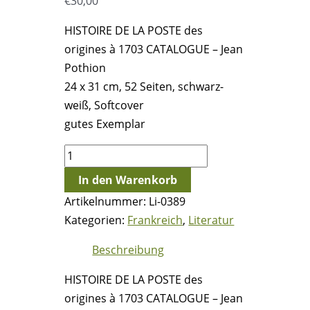
€
30,00
HISTOIRE DE LA POSTE des
origines à 1703 CATALOGUE – Jean
Pothion
24 x 31 cm, 52 Seiten, schwarz-
weiß, Softcover
gutes Exemplar
HISTOIRE
DE
In den Warenkorb
LA
Artikelnummer:
Li-0389
POSTE
Kategorien:
Frankreich
,
Literatur
des
origines
Beschreibung
à
HISTOIRE DE LA POSTE des
1703
origines à 1703 CATALOGUE – Jean
CATALOGUE