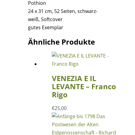
Pothion
-
24 x 31 cm, 52 Seiten, schwarz-
Jean
weiß, Softcover
Pothion
gutes Exemplar
Menge
Ähnliche Produkte
VENEZIA E IL
LEVANTE – Franco
Rigo
€
25,00