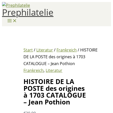
Zum
Prephilatelie
Inhalt
springen
Start
/
Literatur
/
Frankreich
/ HISTOIRE
DE LA POSTE des origines à 1703
CATALOGUE – Jean Pothion
Frankreich
,
Literatur
HISTOIRE DE LA
POSTE des origines
à 1703 CATALOGUE
– Jean Pothion