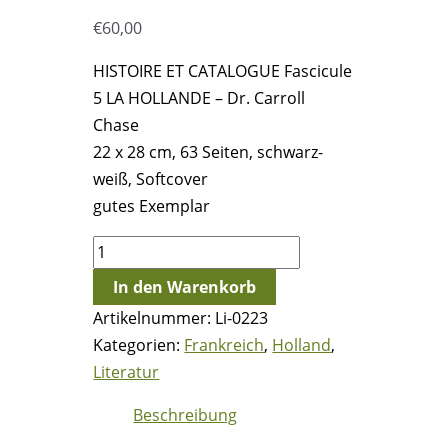
€
60,00
HISTOIRE ET CATALOGUE Fascicule
5 LA HOLLANDE – Dr. Carroll
Chase
22 x 28 cm, 63 Seiten, schwarz-
weiß, Softcover
gutes Exemplar
HISTOIRE
ET
In den Warenkorb
CATALOGUE
Artikelnummer:
Li-0223
Fascicule
Kategorien:
Frankreich
,
Holland
,
5
Literatur
LA
HOLLANDE
Beschreibung
-