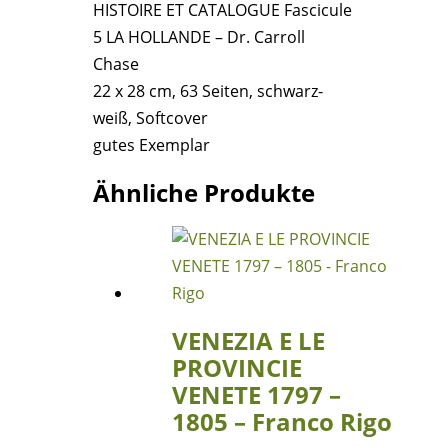
HISTOIRE ET CATALOGUE Fascicule
Dr.
5 LA HOLLANDE – Dr. Carroll
Carroll
Chase
Chase
22 x 28 cm, 63 Seiten, schwarz-
Menge
weiß, Softcover
gutes Exemplar
Ähnliche Produkte
VENEZIA E LE
PROVINCIE
VENETE 1797 –
1805 – Franco Rigo