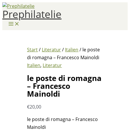
Zum
Prephilatelie
Inhalt
springen
Start
/
Literatur
/
Italien
/ le poste
di romagna – Francesco Mainoldi
Italien
,
Literatur
le poste di romagna
– Francesco
Mainoldi
€
20,00
le poste di romagna – Francesco
Mainoldi