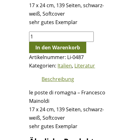
17 x 24 cm, 139 Seiten, schwarz-
weiß, Softcover
sehr gutes Exemplar
le
poste
In den Warenkorb
di
Artikelnummer:
Li-0487
romagna
Kategorien:
Italien
,
Literatur
-
Francesco
Beschreibung
Mainoldi
le poste di romagna – Francesco
Menge
Mainoldi
17 x 24 cm, 139 Seiten, schwarz-
weiß, Softcover
sehr gutes Exemplar