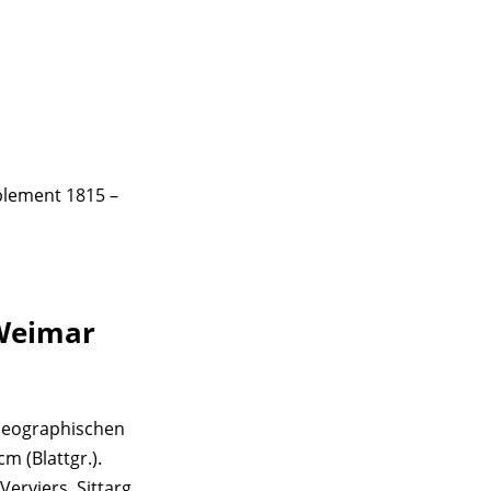
plement 1815 –
 Weimar
 Geographischen
m (Blattgr.).
Verviers, Sittarg.