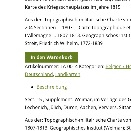
Karte des Kriegsschauplatzes im Jahre 1815
Aus der: Topographisch-militairische Charte von
204 Sectionen … 1807. = Carte topographique et 
L’Allemagne … 1807-1813. Geographisches Instit
Streit, Friedrich Wilhelm, 1772-1839
Sect.
In den Warenkorb
15.
Artikelnummer:
LA-0014
Kategorien:
Belgien / H
Supplement
Deutschland
,
Landkarten
1815
Beschreibung
-
Geographisches
Sect. 15 , Supplement. Weimar, im Verlage des 
Institut
Lechenich, Jülich, Düren, Aachen, Verviers, Sitt
in
Weimar
Aus der: Topographisch-militairische Charte von
Menge
1807-1813. Geographisches Institut (Weimar); St