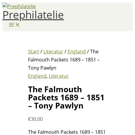
Zum
Prephilatelie
Inhalt
springen
Start
/
Literatur
/
England
/ The
Falmouth Packets 1689 – 1851 –
Tony Pawlyn
England
,
Literatur
The Falmouth
Packets 1689 – 1851
– Tony Pawlyn
€
30,00
The Falmouth Packets 1689 – 1851