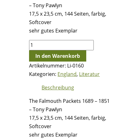
– Tony Pawlyn
17,5 x 23,5 cm, 144 Seiten, farbig,
Softcover
sehr gutes Exemplar
The
Falmouth
In den Warenkorb
Packets
Artikelnummer:
Li-0160
1689
Kategorien:
England
,
Literatur
–
1851
Beschreibung
-
The Falmouth Packets 1689 – 1851
Tony
– Tony Pawlyn
Pawlyn
17,5 x 23,5 cm, 144 Seiten, farbig,
Menge
Softcover
sehr gutes Exemplar