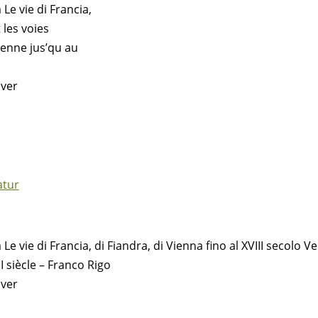
Le vie di Francia,
 les voies
ienne jus’qu au
over
atur
 vie di Francia, di Fiandra, di Vienna fino al XVIII secolo Ve
I siècle – Franco Rigo
over