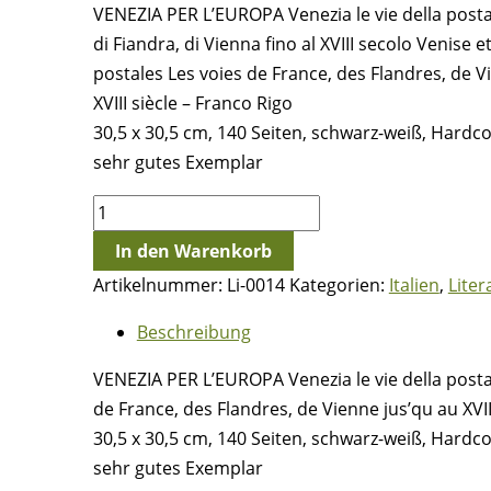
VENEZIA PER L’EUROPA Venezia le vie della posta 
di Fiandra, di Vienna fino al XVIII secolo Venise et
postales Les voies de France, des Flandres, de V
XVIII siècle – Franco Rigo
30,5 x 30,5 cm, 140 Seiten, schwarz-weiß, Hardc
sehr gutes Exemplar
VENEZIA
PER
In den Warenkorb
L'EUROPA
Artikelnummer:
Li-0014
Kategorien:
Italien
,
Liter
-
Franco
Beschreibung
Rigo
VENEZIA PER L’EUROPA Venezia le vie della posta Le
Menge
de France, des Flandres, de Vienne jus’qu au XVII
30,5 x 30,5 cm, 140 Seiten, schwarz-weiß, Hardc
sehr gutes Exemplar