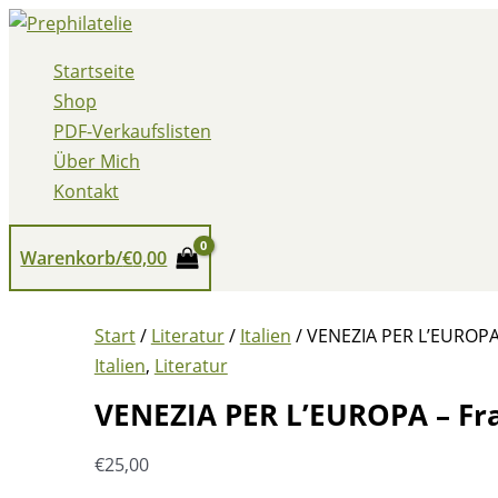
Zum
Inhalt
Startseite
springen
Shop
PDF-Verkaufslisten
Über Mich
Kontakt
Warenkorb/
€
0,00
Start
/
Literatur
/
Italien
/ VENEZIA PER L’EUROPA
Italien
,
Literatur
VENEZIA PER L’EUROPA – Fr
€
25,00