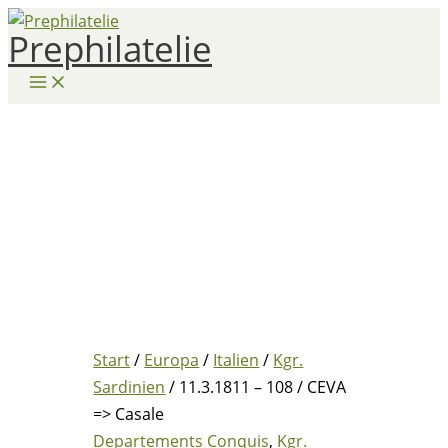
Zum
Prephilatelie
Inhalt
springen
Start
/
Europa
/
Italien
/
Kgr.
Sardinien
/ 11.3.1811 – 108 / CEVA
=> Casale
Departements Conquis
,
Kgr.