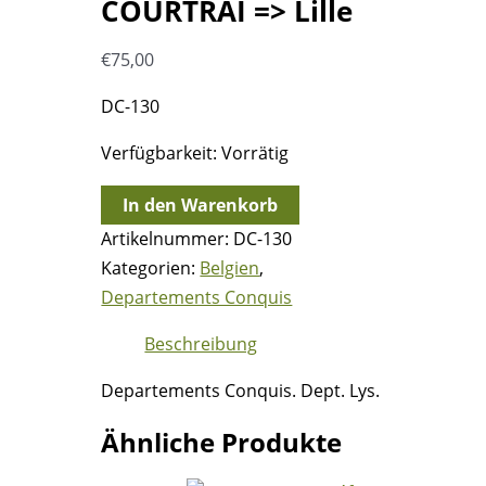
COURTRAI => Lille
€
75,00
DC-130
Verfügbarkeit:
Vorrätig
3.9.1810
In den Warenkorb
-
Artikelnummer:
DC-130
P.
Kategorien:
Belgien
,
91
Departements Conquis
P.
Beschreibung
/
COURTRAI
Departements Conquis. Dept. Lys.
=>
Lille
Ähnliche Produkte
Menge