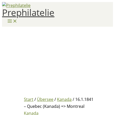
Zum
Prephilatelie
Inhalt
springen
Start
/
Übersee
/
Kanada
/ 16.1.1841
– Quebec (Kanada) => Montreal
Kanada