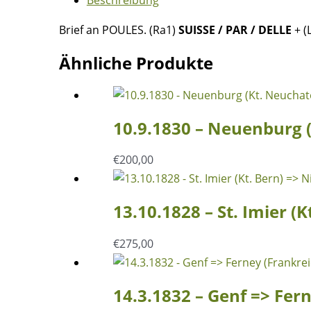
Bern)
=>
Brief an POULES. (Ra1)
SUISSE / PAR / DELLE
+ (
Beaune
(Frankreich)
Ähnliche Produkte
Menge
10.9.1830 – Neuenburg (
€
200,00
13.10.1828 – St. Imier (
€
275,00
14.3.1832 – Genf => Fer