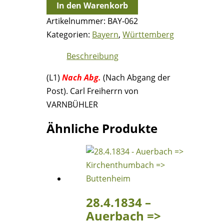
2.2.1845
In den Warenkorb
-
Artikelnummer:
BAY-062
CHARGÉE
Kategorien:
Bayern
,
Württemberg
Bf.
Beschreibung
-
Augsburg
(L1)
Nach Abg.
(Nach Abgang der
=>
Post). Carl Freiherrn von
Stuttgart
VARNBÜHLER
(Württemberg)
Menge
Ähnliche Produkte
28.4.1834 –
Auerbach =>