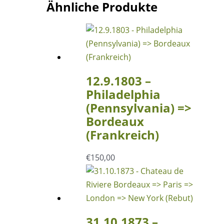
(L3)
Ähnliche Produkte
PANAMA
/
21
OC
1862
12.9.1803 –
/
Philadelphia
TRANSIT
(Pennsylvania) =>
Menge
Bordeaux
(Frankreich)
€
150,00
31.10.1873 –