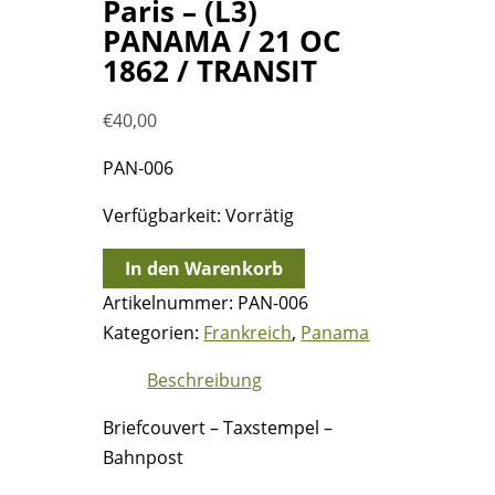
Paris – (L3)
PANAMA / 21 OC
1862 / TRANSIT
€
40,00
PAN-006
Verfügbarkeit:
Vorrätig
21.10.1862
In den Warenkorb
-
Artikelnummer:
PAN-006
Bf.
Kategorien:
Frankreich
,
Panama
über
Beschreibung
London
=>
Briefcouvert – Taxstempel –
Paris
Bahnpost
-