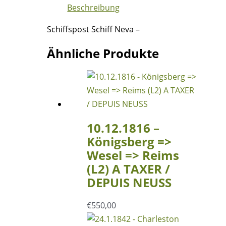
Beschreibung
a
Pitre
Schiffspost Schiff Neva –
(Guadeloupe)
=>
Ähnliche Produkte
Le
Havre
(Frankreich)
-
COLONIES
10.12.1816 –
/
Königsberg =>
PAR
Wesel => Reims
LE
(L2) A TAXER /
HAVRE
DEPUIS NEUSS
Menge
€
550,00