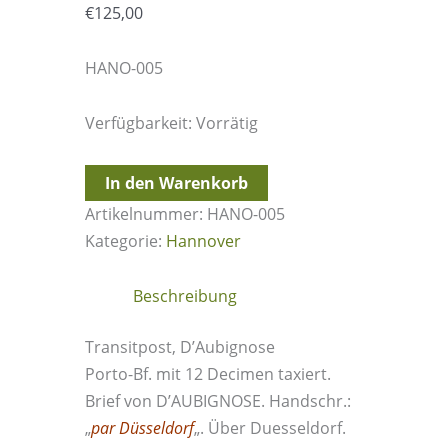
€
125,00
HANO-005
Verfügbarkeit:
Vorrätig
24.4.1809
In den Warenkorb
-
Artikelnummer:
HANO-005
Hannover
Kategorie:
Hannover
=>
Paris
Beschreibung
(Frankreich)
Menge
Transitpost, D’Aubignose
Porto-Bf. mit 12 Decimen taxiert.
Brief von D’AUBIGNOSE. Handschr.:
„
par Düsseldorf
„. Über Duesseldorf.