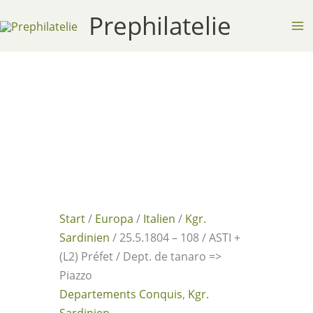
Zum
Prephilatelie
Inhalt
springen
Start
/
Europa
/
Italien
/
Kgr.
Sardinien
/ 25.5.1804 – 108 / ASTI +
(L2) Préfet / Dept. de tanaro =>
Piazzo
Departements Conquis
,
Kgr.