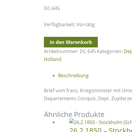
DC-645
Verfügbarkeit:
Vorrätig
29.2.1812
In den Warenkorb
(Schaltjahr)
Artikelnummer:
DC-645
Kategorien:
Dep
-
Holland
118
/
Beschreibung
ALKMAAR
+
Brief vom franz. Kriegsminister mit Unt
(L1)
Departements Conquis. Dept. Zuyderzee
Mtre.
de
Ähnliche Produkte
la
guerre
26.2.1850 – Stock