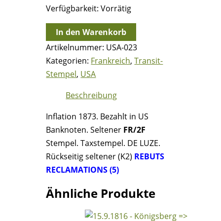
Verfügbarkeit:
Vorrätig
31.10.1873
In den Warenkorb
-
Artikelnummer:
USA-023
Chateau
Kategorien:
Frankreich
,
Transit-
de
Stempel
,
USA
Riviere
Beschreibung
Bordeaux
=>
Inflation 1873. Bezahlt in US
Paris
Banknoten. Seltener
FR/2F
=>
Stempel. Taxstempel. DE LUZE.
London
Rückseitig seltener (K2)
REBUTS
=>
RECLAMATIONS (5)
New
York
Ähnliche Produkte
(Rebut)
Menge