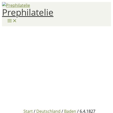
Zum
Prephilatelie
Inhalt
springen
Start
/
Deutschland
/
Baden
/ 6.4.1827