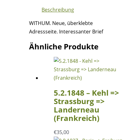
=>
Beschreibung
Achern
-
WITHUM. Neue, überklebte
Überklebte
Adressseite. Interessanter Brief
Adressseite
Menge
Ähnliche Produkte
5.2.1848 – Kehl =>
Strassburg =>
Landerneau
(Frankreich)
€
35,00