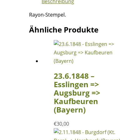
Beschreibung
Kirchenthumbach
=>
Rayon-Stempel.
Amberg
Menge
Ähnliche Produkte
23.6.1848 –
Esslingen =>
Augsburg =>
Kaufbeuren
(Bayern)
€
30,00