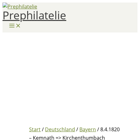
Zum
Prephilatelie
Inhalt
springen
Start
/
Deutschland
/
Bayern
/ 8.4.1820
– Kemnath => Kirchenthumbach