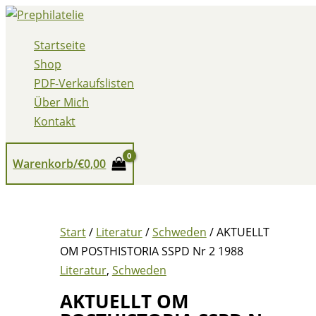
Zum
Inhalt
Startseite
springen
Shop
PDF-Verkaufslisten
Über Mich
Kontakt
Warenkorb/
€
0,00
Start
/
Literatur
/
Schweden
/ AKTUELLT
OM POSTHISTORIA SSPD Nr 2 1988
Literatur
,
Schweden
AKTUELLT OM