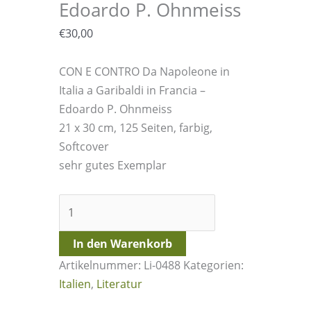
Edoardo P. Ohnmeiss
€
30,00
CON E CONTRO Da Napoleone in
Italia a Garibaldi in Francia –
Edoardo P. Ohnmeiss
21 x 30 cm, 125 Seiten, farbig,
Softcover
sehr gutes Exemplar
CON
E
CONTRO
In den Warenkorb
Da
Artikelnummer:
Li-0488
Kategorien:
Napoleone
Italien
,
Literatur
in