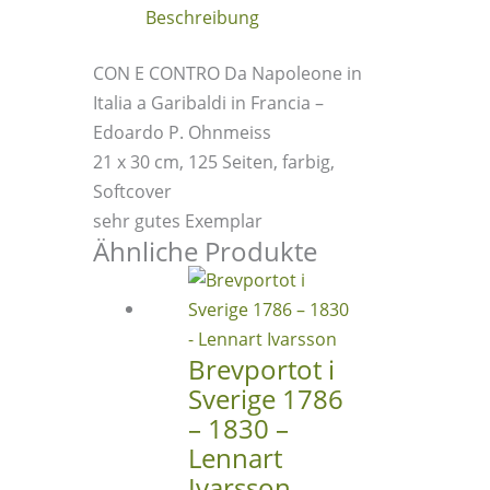
Italia
Beschreibung
a
Garibaldi
CON E CONTRO Da Napoleone in
in
Italia a Garibaldi in Francia –
Francia
Edoardo P. Ohnmeiss
-
21 x 30 cm, 125 Seiten, farbig,
Edoardo
Softcover
P.
sehr gutes Exemplar
Ohnmeiss
Ähnliche Produkte
Menge
Brevportot i
Sverige 1786
– 1830 –
Lennart
Ivarsson