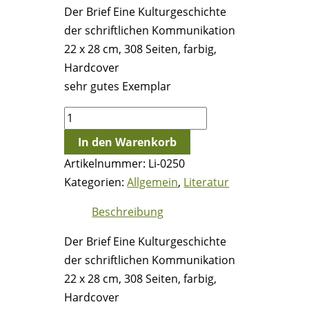
Der Brief Eine Kulturgeschichte
der schriftlichen Kommunikation
22 x 28 cm, 308 Seiten, farbig,
Hardcover
sehr gutes Exemplar
Der
Brief
In den Warenkorb
Eine
Artikelnummer:
Li-0250
Kulturgeschichte
Kategorien:
Allgemein
,
Literatur
der
schriftlichen
Beschreibung
Kommunikation
Der Brief Eine Kulturgeschichte
Menge
der schriftlichen Kommunikation
22 x 28 cm, 308 Seiten, farbig,
Hardcover