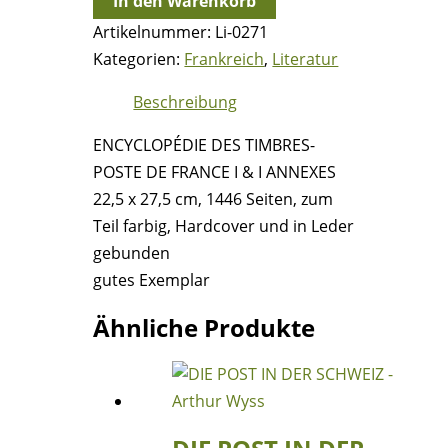
In den Warenkorb
TIMBRES-
Artikelnummer:
Li-0271
POSTE
Kategorien:
Frankreich
,
Literatur
DE
FRANCE
Beschreibung
I
ENCYCLOPÉDIE DES TIMBRES-
&
POSTE DE FRANCE I & I ANNEXES
I
22,5 x 27,5 cm, 1446 Seiten, zum
ANNEXES
Teil farbig, Hardcover und in Leder
Menge
gebunden
gutes Exemplar
Ähnliche Produkte