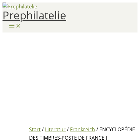
Zum
Prephilatelie
Inhalt
springen
Start
/
Literatur
/
Frankreich
/ ENCYCLOPÉDIE
DES TIMBRES-POSTE DE FRANCE I