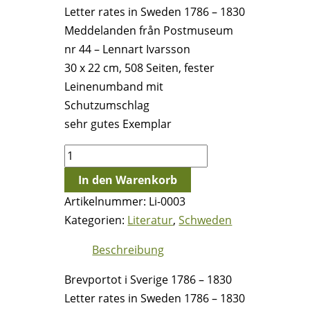
Letter rates in Sweden 1786 – 1830
Meddelanden från Postmuseum
nr 44 – Lennart Ivarsson
30 x 22 cm, 508 Seiten, fester
Leinenumband mit
Schutzumschlag
sehr gutes Exemplar
Brevportot
i
In den Warenkorb
Sverige
Artikelnummer:
Li-0003
1786
Kategorien:
Literatur
,
Schweden
–
1830
Beschreibung
-
Brevportot i Sverige 1786 – 1830
Lennart
Letter rates in Sweden 1786 – 1830
Ivarsson