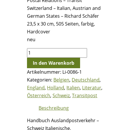
Postal Relations – Transit
Switzerland – Italian, Austrian and
German States – Richard Schäfer
23,5 x 30 cm, 505 Seiten, farbig,
Hardcover
neu
Handbuch
Auslandpostverkehr
In den Warenkorb
–
Artikelnummer:
Li-0086-1
Schweiz
Kategorien:
Belgien
,
Deutschland
,
Italienische,
England
,
Holland
,
Italien
,
Literatur
,
Österreichische
Österreich
,
Schweiz
,
Transitpost
und
Deutsche
Beschreibung
Staaten
Handbuch Auslandpostverkehr –
–
Schweiz Italienische,
Transit