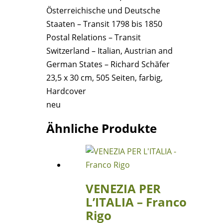
Österreichische und Deutsche
1798
Staaten – Transit 1798 bis 1850
bis
Postal Relations – Transit
1850
Switzerland – Italian, Austrian and
-
German States – Richard Schäfer
Richard
23,5 x 30 cm, 505 Seiten, farbig,
Schäfer
Hardcover
Menge
neu
Ähnliche Produkte
VENEZIA PER
L’ITALIA – Franco
Rigo