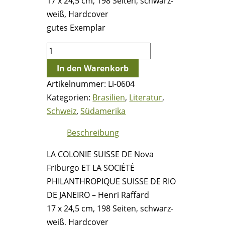
17 x 24,5 cm, 198 Seiten, schwarz-
weiß, Hardcover
gutes Exemplar
LA
COLONIE
In den Warenkorb
SUISSE
Artikelnummer:
Li-0604
DE
Kategorien:
Brasilien
,
Literatur
,
Nova
Schweiz
,
Südamerika
Friburgo
ET
Beschreibung
LA
LA COLONIE SUISSE DE Nova
SOCIÉTÉ
Friburgo ET LA SOCIÉTÉ
PHILANTHROPIQUE
PHILANTHROPIQUE SUISSE DE RIO
SUISSE
DE JANEIRO – Henri Raffard
DE
17 x 24,5 cm, 198 Seiten, schwarz-
RIO
weiß, Hardcover
DE