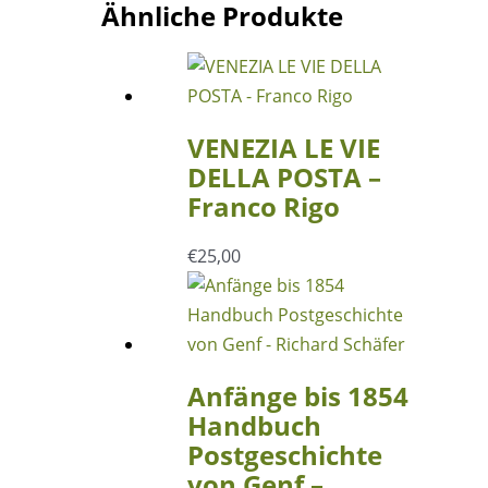
Ähnliche Produkte
Lejeune,
G.
Bonasse
Menge
VENEZIA LE VIE
DELLA POSTA –
Franco Rigo
€
25,00
Anfänge bis 1854
Handbuch
Postgeschichte
von Genf –