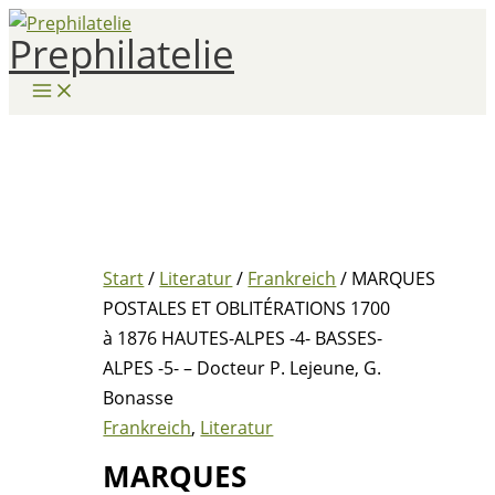
Zum
Prephilatelie
Inhalt
springen
Start
/
Literatur
/
Frankreich
/ MARQUES
POSTALES ET OBLITÉRATIONS 1700
à 1876 HAUTES-ALPES -4- BASSES-
ALPES -5- – Docteur P. Lejeune, G.
Bonasse
Frankreich
,
Literatur
MARQUES