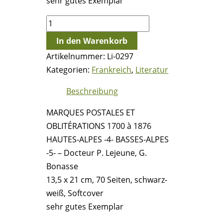
sehr gutes Exemplar
MARQUES
POSTALES
In den Warenkorb
ET
Artikelnummer:
Li-0297
OBLITÉRATIONS
Kategorien:
Frankreich
,
Literatur
1700
à
Beschreibung
1876
MARQUES POSTALES ET
HAUTES-
OBLITÉRATIONS 1700 à 1876
ALPES
HAUTES-ALPES -4- BASSES-ALPES
-4-
-5- – Docteur P. Lejeune, G.
BASSES-
Bonasse
ALPES
13,5 x 21 cm, 70 Seiten, schwarz-
-5-
weiß, Softcover
-
sehr gutes Exemplar
Docteur
P.