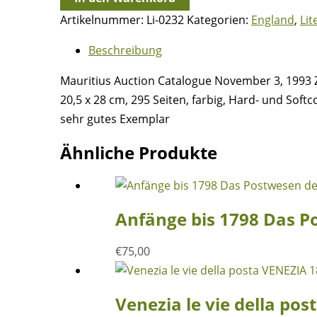
Catalogue
Artikelnummer:
Li-0232
Kategorien:
England
,
Lit
November
3,
Beschreibung
1993
Mauritius Auction Catalogue November 3, 1993 Z
Zurich,
20,5 x 28 cm, 295 Seiten, farbig, Hard- und Softc
Hotel
sehr gutes Exemplar
International
&
Ähnliche Produkte
Supplement
to
Auction
Anfänge bis 1798 Das P
Catalogue
Menge
€
75,00
Venezia le vie della p