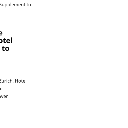
 Supplement to
e
otel
 to
urich, Hotel
ue
over