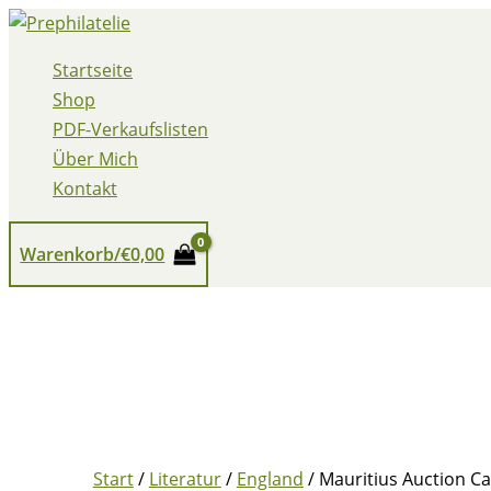
Zum
Inhalt
Startseite
springen
Shop
PDF-Verkaufslisten
Über Mich
Kontakt
Warenkorb/
€
0,00
Start
/
Literatur
/
England
/ Mauritius Auction C