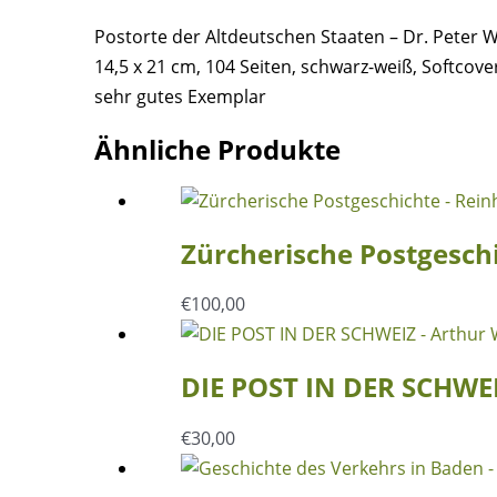
Peter
Postorte der Altdeutschen Staaten – Dr. Peter 
Weps
14,5 x 21 cm, 104 Seiten, schwarz-weiß, Softcove
Menge
sehr gutes Exemplar
Ähnliche Produkte
Zürcherische Postgeschi
€
100,00
DIE POST IN DER SCHWEI
€
30,00