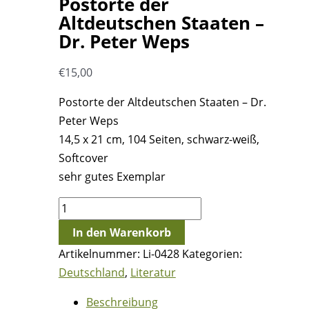
Postorte der
Altdeutschen Staaten –
Dr. Peter Weps
€
15,00
Postorte der Altdeutschen Staaten – Dr.
Peter Weps
14,5 x 21 cm, 104 Seiten, schwarz-weiß,
Softcover
sehr gutes Exemplar
Postorte
der
In den Warenkorb
Altdeutschen
Artikelnummer:
Li-0428
Kategorien:
Staaten
Deutschland
,
Literatur
-
Dr.
Beschreibung