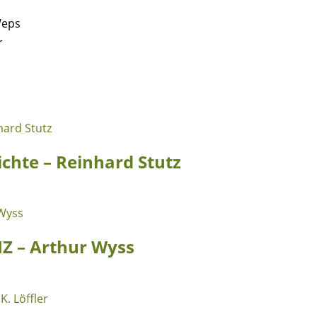
Weps
r
chte – Reinhard Stutz
Z – Arthur Wyss