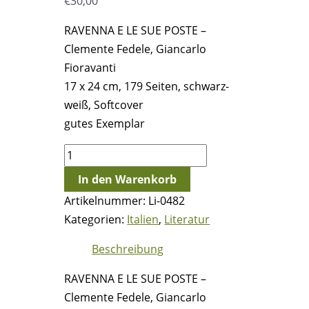
€
30,00
RAVENNA E LE SUE POSTE –
Clemente Fedele, Giancarlo
Fioravanti
17 x 24 cm, 179 Seiten, schwarz-
weiß, Softcover
gutes Exemplar
RAVENNA
E
In den Warenkorb
LE
Artikelnummer:
Li-0482
SUE
Kategorien:
Italien
,
Literatur
POSTE
-
Beschreibung
Clemente
RAVENNA E LE SUE POSTE –
Fedele,
Clemente Fedele, Giancarlo
Giancarlo