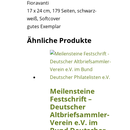
Fioravanti
Fioravanti
17 x 24 cm, 179 Seiten, schwarz-
Menge
weiß, Softcover
gutes Exemplar
Ähnliche Produkte
Meilensteine
Festschrift –
Deutscher
Altbriefsammler-
Verein e.V. im