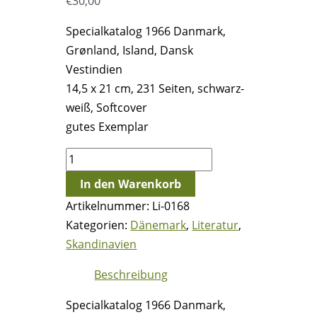
€
30,00
Specialkatalog 1966 Danmark,
Grønland, Island, Dansk
Vestindien
14,5 x 21 cm, 231 Seiten, schwarz-
weiß, Softcover
gutes Exemplar
Specialkatalog
1966
In den Warenkorb
Danmark,
Artikelnummer:
Li-0168
Grønland,
Kategorien:
Dänemark
,
Literatur
,
Island,
Skandinavien
Dansk
Vestindien
Beschreibung
Menge
Specialkatalog 1966 Danmark,