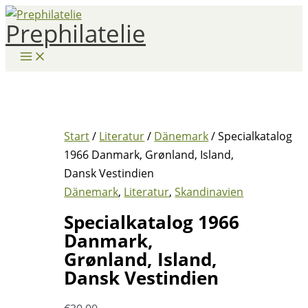
Zum
Prephilatelie
Inhalt
springen
Start
/
Literatur
/
Dänemark
/ Specialkatalog
1966 Danmark, Grønland, Island,
Dansk Vestindien
Dänemark
,
Literatur
,
Skandinavien
Specialkatalog 1966
Danmark,
Grønland, Island,
Dansk Vestindien