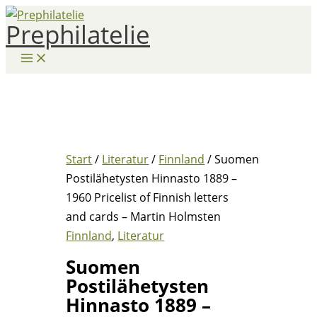
Zum
Prephilatelie
Inhalt
springen
Start
/
Literatur
/
Finnland
/ Suomen
Postilähetysten Hinnasto 1889 –
1960 Pricelist of Finnish letters
and cards – Martin Holmsten
Finnland
,
Literatur
Suomen
Postilähetysten
Hinnasto 1889 –