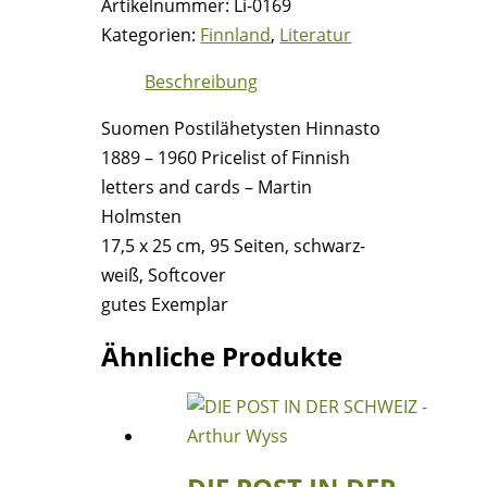
Artikelnummer:
Li-0169
1889
Kategorien:
Finnland
,
Literatur
–
1960
Beschreibung
Pricelist
Suomen Postilähetysten Hinnasto
of
1889 – 1960 Pricelist of Finnish
Finnish
letters and cards – Martin
letters
Holmsten
and
17,5 x 25 cm, 95 Seiten, schwarz-
cards
weiß, Softcover
-
gutes Exemplar
Martin
Holmsten
Ähnliche Produkte
Menge