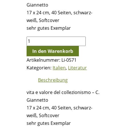
Giannetto
17 x 24 cm, 40 Seiten, schwarz-
weiß, Softcover
sehr gutes Exemplar
vita
e
In den Warenkorb
valore
Artikelnummer:
Li-0571
del
Kategorien:
Italien
,
Literatur
collezionismo
-
Beschreibung
C.
vita e valore del collezionismo – C.
Giannetto
Giannetto
Menge
17 x 24 cm, 40 Seiten, schwarz-
weiß, Softcover
sehr gutes Exemplar